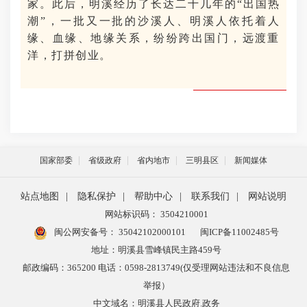
家。此后，明溪经历了长达二十几年的“出国热
潮”，一批又一批的沙溪人、明溪人依托着人
缘、血缘、地缘关系，纷纷跨出国门，远渡重
洋，打拼创业。
国家部委
省级政府
省内地市
三明县区
新闻媒体
站点地图
|
隐私保护
|
帮助中心
|
联系我们
|
网站说明
网站标识码： 3504210001
闽公网安备号：
35042102000101
闽ICP备11002485号
地址：明溪县雪峰镇民主路459号
邮政编码：365200 电话：0598-2813749(仅受理网站违法和不良信息
举报）
中文域名：明溪县人民政府.政务