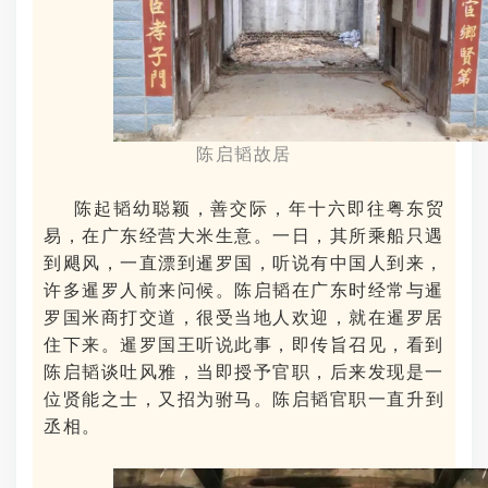
陈启韬故居
陈起韬幼聪颖，善交际，年十六即往粤东贸
易，在广东经营大米生意。一日，其所乘船只遇
到飓风，一直漂到暹罗国，听说有中国人到来，
许多暹罗人前来问候。陈启韬在广东时经常与暹
罗国米商打交道，很受当地人欢迎，就在暹罗居
住下来。暹罗国王听说此事，即传旨召见，看到
陈启韬谈吐风雅，当即授予官职，后来发现是一
位贤能之士，又招为驸马。
陈启韬官职一直升到
丞相。