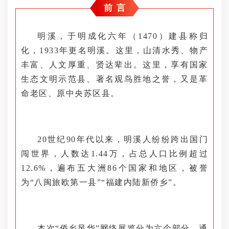
前 言
明溪，于明成化六年（1470）建县称归
化，1933年更名明溪。这里，山清水秀、物产
丰富、人文厚重、贤达辈出。这里，享有国家
生态文明示范县、著名观鸟胜地之誉，又是革
命老区、原中央苏区县。
20世纪90年代以来，明溪人纷纷跨出国门
闯世界，人数达1.44万，占总人口比例超过
12.6%，遍布五大洲86个国家和地区，被誉
为“八闽旅欧第一县”“福建内陆新侨乡”。
本次“侨乡风华”网络展览分为六个部分，通