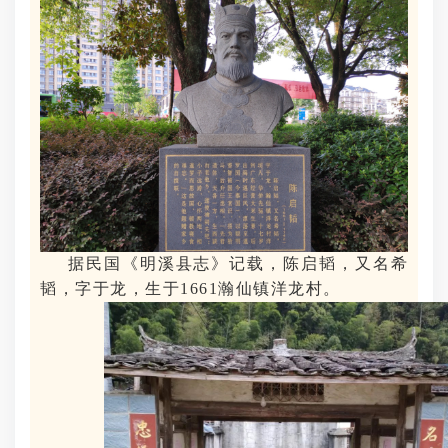
据民国《明溪县志》记载，陈启韬，又名希
韬，字于龙，生于1661瀚仙镇洋龙村。