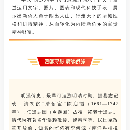
过运用文字、照片、图表和现代科技手段，展
示出新侨人勇于闯出大山、行走天下的坚毅性
格和拼搏精神，从而转化为内陆新侨乡的宝贵
精神财富。
溯源寻脉 赓续侨缘
明溪侨史，最早可追溯明清时期。据县志记
载，清初的“清侨宦”陈启韬（1661—1742
年），任暹罗国（今泰国）丞相，终老于暹罗。
清代尚有著名华侨赖敬传、魏泰亨等。民国至改
革开放前，知名的华侨有李何源（南洋种植橡