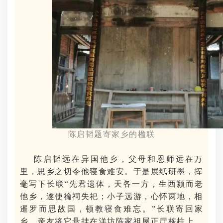
陈启韬题寄家乡的楹联
陈启韬远在异国他乡，父母和恩师远在万
里，思乡之切令他寝食难安。于是展纸研墨，挥
毫写下长联“先君遗体，天各一方，生西颍而老
他乡，遂使禴祠失祀；小子远游，心怀两地，相
暹罗而思故国，顿教寝食难忘。”长联寄回家
乡，亲友将它悬挂在洋坊陈家祖屋正厅栋柱上，