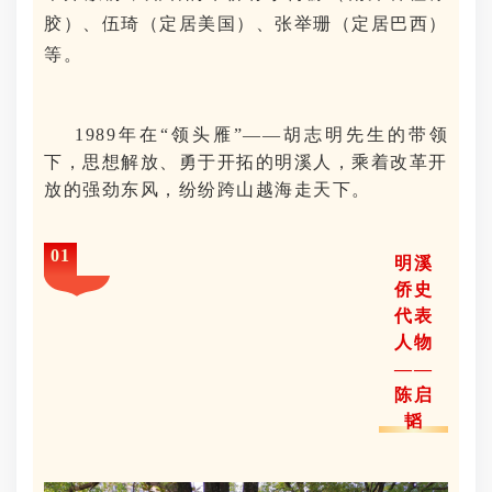
胶）、伍琦（定居美国）、张举珊（定居巴西）
等。
1989年在“领头雁”——胡志明先生的带领
下，思想解放、勇于开拓的明溪人，乘着改革开
放的强劲东风，纷纷跨山越海走天下。
0
1
明溪
侨史
代表
人物
——
陈启
韬