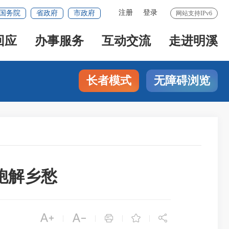
注册
登录
国务院
省政府
市政府
网站支持IPv6
回应
办事服务
互动交流
走进明溪
长者模式
无障碍浏览
胞解乡愁





|
|
|
|