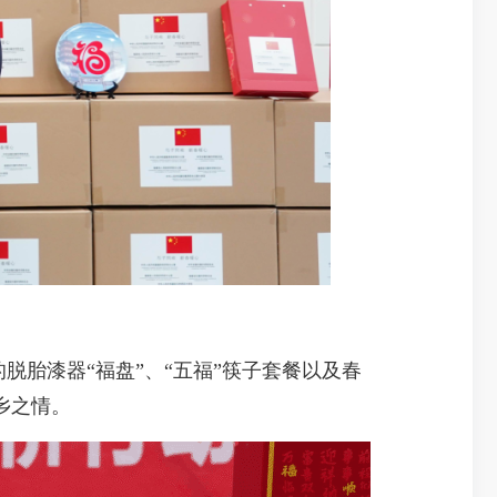
胎漆器“福盘”、“五福”筷子套餐以及春
乡之情。