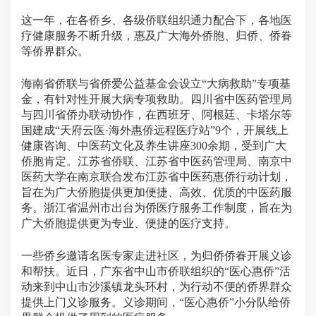
这一年，在各侨乡、各级侨联组织通力配合下，各地医
疗健康服务不断升级，惠及广大海外侨胞、归侨、侨眷
等侨界群众。
海南省侨联与省侨爱公益基金会设立“大病救助”专项基
金，有针对性开展大病专项救助。四川省中医药管理局
与四川省侨办联动协作，在西班牙、阿根廷、卡塔尔等
国建成“天府云医·海外惠侨远程医疗站”9个，开展线上
健康咨询、中医药文化及养生讲座300余期，受到广大
侨胞肯定。江苏省侨联、江苏省中医药管理局、南京中
医药大学在南京联合发布江苏省中医药惠侨行动计划，
旨在为广大侨胞提供更加便捷、高效、优质的中医药服
务。浙江省温州市出台为侨医疗服务工作制度，旨在为
广大侨胞提供更为专业、便捷的医疗支持。
一些侨乡邀请名医专家走进社区，为归侨侨眷开展义诊
和帮扶。近日，广东省中山市侨联组织的“医心惠侨”活
动来到中山市沙溪镇龙头环村，为行动不便的侨界群众
提供上门义诊服务。义诊期间，“医心惠侨”小分队给侨