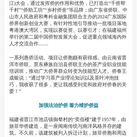
江)大会，通过发挥侨的作用和优势，已打造出“千侨帮
千村”“侨助工坊”“乡村侨舍”等品牌；由广东省侨联、中
山市人民政府和粤科金融集团联合主办的2024广东国际
侨界创新创业大赛，有针对性地引导推动一批项目落地
粤港澳大湾区，实现以赛促资、以赛引才；在福建福州
举行的第二届中国侨智发展大会，促进重点领域海内外
人才交流合作……
一系列惠侨活动、项目让侨胞颇有获得感。由云南省普
洱市侨联、景东彝族自治县侨联主办的茶产业职业技能
培训班，推动广大侨界群众转变为技能型人才。侨眷王
成银说：“通过学习茶产业理论知识以及茶叶冲泡技
巧，我收获了很多，更让我感受到党和政府对侨眷的关
爱！”
加强法治护侨 着力维护侨益
福建省晋江市池店镇御辇村的“奕佰楼”建于1957年，由
旅菲华侨建造，是一座闽南传统与南洋风格并存的建
筑。不久前，该建筑被列入拆迁计划，旅菲侨胞和周边