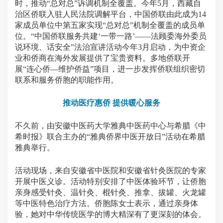
时，推动“总对总”诉调机制全覆盖。今年5月，西藏自
治区侨联入驻人民法院调解平台，中国侨联由此成为14
家成员单位中第五家实现“总对总”机制全覆盖的成员单
位。“中国侨联服务共建‘一带一路’——法顾委海外委员
说环境、话安全”法治宣讲活动今年3月启动，为中资企
业和侨商在海外发展提供了宝贵资料。多地侨联开
展“连心侨—维护侨益”项目，进一步发挥侨联组织密切
联系和服务侨胞的职能作用。
推动医疗惠侨 提供暖心服务
不久前，由安徽中医药大学雅典中医药中心与希腊《中
希时报》联合主办的“雅典侨界中医开放日”活动在希腊
雅典举行。
活动现场，来自安徽省中医院和安徽省针灸医院的专家
开展中医义诊。活动特别安排了中医体验环节，让侨胞
亲身感受针灸、温针灸、棍针灸、推拿、拔罐、火龙罐
等中医特色治疗方法。侨胞陈女士表示，通过亲身体
验，她对中华传统医学的博大精深有了更深刻的体会。