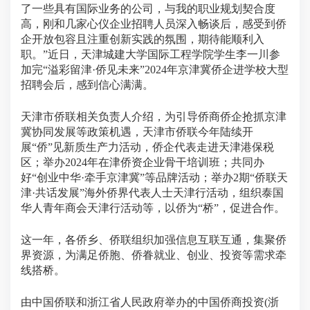
了一些具有国际业务的公司，与我的职业规划契合度
高，刚和几家心仪企业招聘人员深入畅谈后，感受到侨
企开放包容且注重创新实践的氛围，期待能顺利入
职。”近日，天津城建大学国际工程学院学生李一川参
加完“溢彩留津·侨见未来”2024年京津冀侨企进学校大型
招聘会后，感到信心满满。
天津市侨联相关负责人介绍，为引导侨商侨企抢抓京津
冀协同发展等政策机遇，天津市侨联今年陆续开
展“侨”见新质生产力活动，侨企代表走进天津港保税
区；举办2024年在津侨资企业骨干培训班；共同办
好“创业中华·牵手京津冀”等品牌活动；举办2期“侨联天
津·共话发展”海外侨界代表人士天津行活动，组织泰国
华人青年商会天津行活动等，以侨为“桥”，促进合作。
这一年，各侨乡、侨联组织加强信息互联互通，集聚侨
界资源，为满足侨胞、侨眷就业、创业、投资等需求牵
线搭桥。
由中国侨联和浙江省人民政府举办的中国侨商投资(浙