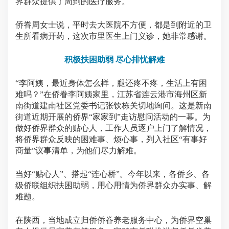
界群众提供了周到的医疗服务。
侨眷周女士说，平时去大医院不方便，都是到附近的卫
生所看病开药，这次市里医生上门义诊，她非常感谢。
积极扶困助弱 尽心排忧解难
“李阿姨，最近身体怎么样，腿还疼不疼，生活上有困
难吗？”在侨眷李阿姨家里，江苏省连云港市海州区新
南街道建南社区党委书记张钦栋关切地询问。这是新南
街道近期开展的侨界“家家到”走访慰问活动的一幕。为
做好侨界群众的贴心人，工作人员逐户上门了解情况，
将侨界群众反映的困难事、烦心事，列入社区“有事好
商量”议事清单，为他们尽力解难。
当好“贴心人”、搭起“连心桥”。今年以来，各侨乡、各
级侨联组织扶困助弱，用心用情为侨界群众办实事、解
难题。
在陕西，当地成立归侨侨眷养老服务中心，为侨界空巢