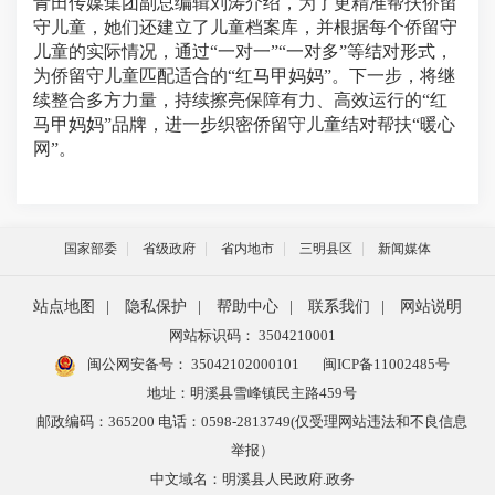
青田传媒集团副总编辑刘涛介绍，为了更精准帮扶侨留
守儿童，她们还建立了儿童档案库，并根据每个侨留守
儿童的实际情况，通过“一对一”“一对多”等结对形式，
为侨留守儿童匹配适合的“红马甲妈妈”。下一步，将继
续整合多方力量，持续擦亮保障有力、高效运行的“红
马甲妈妈”品牌，进一步织密侨留守儿童结对帮扶“暖心
网”。
国家部委
省级政府
省内地市
三明县区
新闻媒体
站点地图
|
隐私保护
|
帮助中心
|
联系我们
|
网站说明
网站标识码： 3504210001
闽公网安备号：
35042102000101
闽ICP备11002485号
地址：明溪县雪峰镇民主路459号
邮政编码：365200 电话：0598-2813749(仅受理网站违法和不良信息
举报）
中文域名：明溪县人民政府.政务