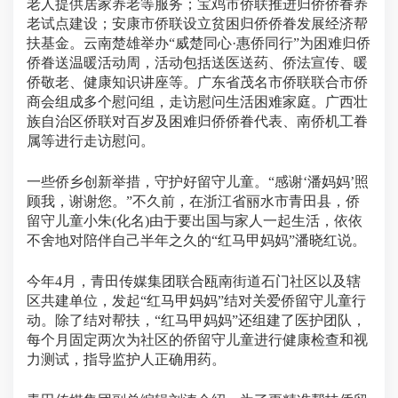
老人提供居家养老等服务；宝鸡市侨联推进归侨侨眷养
老试点建设；安康市侨联设立贫困归侨侨眷发展经济帮
扶基金。云南楚雄举办“威楚同心·惠侨同行”为困难归侨
侨眷送温暖活动周，活动包括送医送药、侨法宣传、暖
侨敬老、健康知识讲座等。广东省茂名市侨联联合市侨
商会组成多个慰问组，走访慰问生活困难家庭。广西壮
族自治区侨联对百岁及困难归侨侨眷代表、南侨机工眷
属等进行走访慰问。
一些侨乡创新举措，守护好留守儿童。“感谢‘潘妈妈’照
顾我，谢谢您。”不久前，在浙江省丽水市青田县，侨
留守儿童小朱(化名)由于要出国与家人一起生活，依依
不舍地对陪伴自己半年之久的“红马甲妈妈”潘晓红说。
今年4月，青田传媒集团联合瓯南街道石门社区以及辖
区共建单位，发起“红马甲妈妈”结对关爱侨留守儿童行
动。除了结对帮扶，“红马甲妈妈”还组建了医护团队，
每个月固定两次为社区的侨留守儿童进行健康检查和视
力测试，指导监护人正确用药。