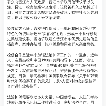
群众向晋江市人民政府、晋江市侨联写信请求予以关
注。晋江市检察院经审查发现，该楼被列入当地拆迁计
划，可能导致传统风貌建筑遭受破坏，损害社会公共利
益，遂以行政公益诉讼立案调查。
经过多方论证，该楼得以保留，当地还将附近7座地方
特色的传统民居迁至“奕佰楼”附近，形成一个番仔楼历
史风貌建筑群。当地侨联建立晋江市华侨历史建筑信息
档案库。案件办结后，旅菲侨胞和周边群众高度赞扬。
检侨合作是近年来加强法治护侨工作的一个重点。近年
来，在最高检和中国侨联的共同指导下，江西、浙江、
福建等17个省(自治区、直辖市)检察机关与同级侨联联
合发文，就依法履行检察职能、维护侨胞合法权益作出
规范。日前，最高检和中国侨联联合发布《关于加强新
时代涉侨检察工作的意见》，从5方面对持续加强检侨
合作进行业务指导。
法治护侨需要联动多方力量。中国侨联在广东江门举办
涉侨纠纷多元化解工作推进活动，密切法侨合作。同