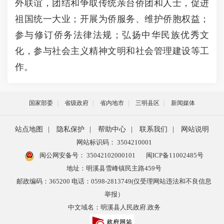
外联谊，团结和争取传统亲台侨团和人士，促进
祖国统一大业；开展为侨服务、维护侨胞权益；
参与修订侨务法律法规；弘扬中华民族优秀文
化，参与社会主义精神文明和社会管理建设等工
作。
国家部委
省级政府
省内地市
三明县区
新闻媒体
站点地图
|
隐私保护
|
帮助中心
|
联系我们
|
网站说明
网站标识码： 3504210001
闽公网安备号：
35042102000101
闽ICP备11002485号
地址：明溪县雪峰镇民主路459号
邮政编码：365200 电话：0598-2813749(仅受理网站违法和不良信息
举报）
中文域名：明溪县人民政府.政务