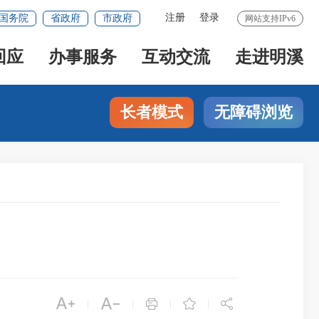
注册
登录
国务院
省政府
市政府
网站支持IPv6
回应
办事服务
互动交流
走进明溪
长者模式
无障碍浏览





|
|
|
|