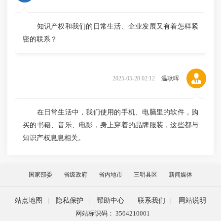
知识产权和我们的日常生活、企业发展又有着怎样紧
密的联系？
2025-05-28 02:12
温耿晖
在日常生活中，我们使用的手机、电脑里的软件，购
买的书籍、音乐、电影，身上穿着的品牌服装，这些都与
知识产权息息相关。
国家部委
省级政府
省内地市
三明县区
新闻媒体
2025-05-28 02:15
温耿晖
站点地图
|
隐私保护
|
帮助中心
|
联系我们
|
网站说明
对于企业而言，知识产权更是发展的命脉。一项独特
网站标识码： 3504210001