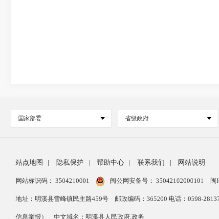
国家部委
省级政府
站点地图
|
隐私保护
|
帮助中心
|
联系我们
|
网站说明
网站标识码： 3504210001
闽公网安备号：
35042102000101
闽I
地址：明溪县雪峰镇民主路459号
邮政编码：365200 电话：0598-28
信息举报）
中文域名：明溪县人民政府.政务