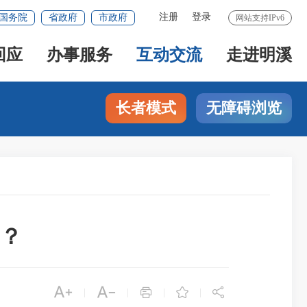
注册
登录
国务院
省政府
市政府
网站支持IPv6
回应
办事服务
互动交流
走进明溪
长者模式
无障碍浏览
？





|
|
|
|