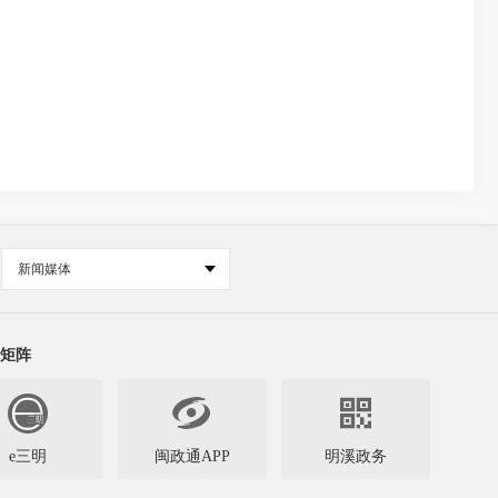
新闻媒体
矩阵


e三明
闽政通APP
明溪政务