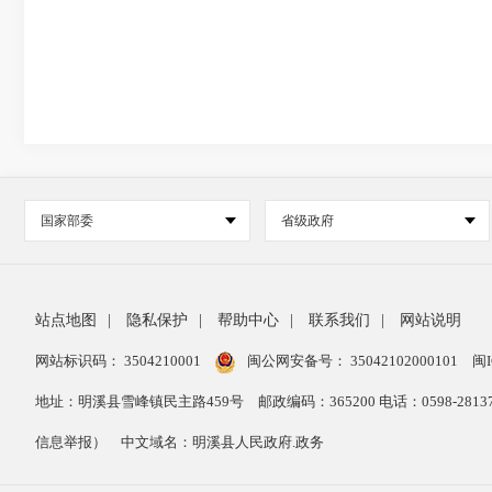
国家部委
省级政府
站点地图
|
隐私保护
|
帮助中心
|
联系我们
|
网站说明
网站标识码： 3504210001
闽公网安备号：
35042102000101
闽I
地址：明溪县雪峰镇民主路459号
邮政编码：365200 电话：0598-28
信息举报）
中文域名：明溪县人民政府.政务