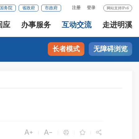
注册
登录
国务院
省政府
市政府
网站支持IPv6
回应
办事服务
互动交流
走进明溪
长者模式
无障碍浏览





|
|
|
|