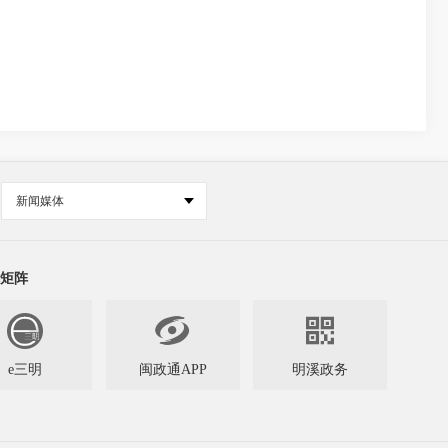
新闻媒体
矩阵


e三明
闽政通APP
明溪政务