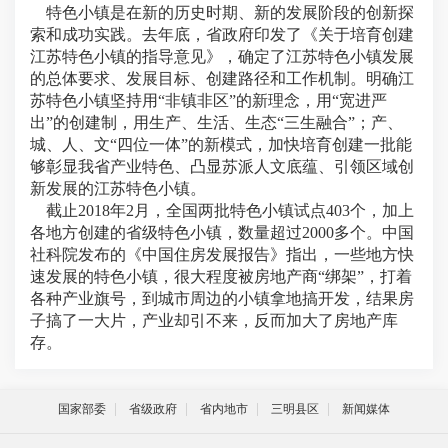
特色小镇是在新的历史时期、新的发展阶段的创新探
索和成功实践。去年底，省政府印发了《关于培育创建
江苏特色小镇的指导意见》，确定了江苏特色小镇发展
的总体要求、发展目标、创建路径和工作机制。明确江
苏特色小镇坚持用“非镇非区”的新理念，用“宽进严
出”的创建制，用生产、生活、生态“三生融合”；产、
城、人、文“四位一体”的新模式，加快培育创建一批能
够彰显我省产业特色、凸显苏派人文底蕴、引领区域创
新发展的江苏特色小镇。
截止2018年2月，全国两批特色小镇试点403个，加上
各地方创建的省级特色小镇，数量超过2000多个。中国
社科院发布的《中国住房发展报告》指出，一些地方快
速发展的特色小镇，很大程度被房地产商“绑架”，打着
各种产业旗号，到城市周边的小镇拿地搞开发，结果房
子搞了一大片，产业却引不来，反而加大了房地产库
存。
国家部委
省级政府
省内地市
三明县区
新闻媒体