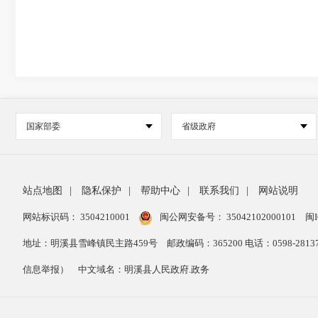
国家部委
省级政府
站点地图
|
隐私保护
|
帮助中心
|
联系我们
|
网站说明
网站标识码： 3504210001
闽公网安备号：
35042102000101
闽I
地址：明溪县雪峰镇民主路459号
邮政编码：365200 电话：0598-28
信息举报）
中文域名：明溪县人民政府.政务