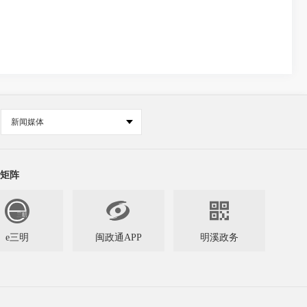
新闻媒体
矩阵


e三明
闽政通APP
明溪政务