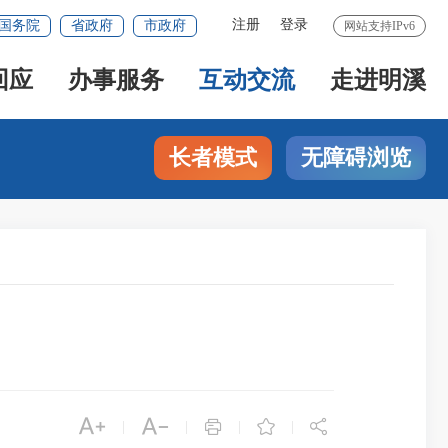
注册
登录
国务院
省政府
市政府
网站支持IPv6
回应
办事服务
互动交流
走进明溪
长者模式
无障碍浏览





|
|
|
|