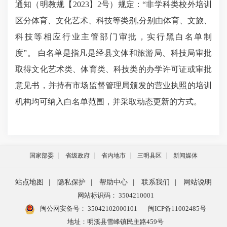
通知（明教规【
2023】2号）规定：
“非学科类校外培训
区分体育、文化艺术、科技等类别,分别由体育、文旅、
科技等相应行业主管部门审批
，
实行黑白名单制
度
”
。
白名单
是指
凡是经县文体和旅游局、科技局审批
取得文化艺术类、体育类、科技类的办学许可证或审批
意见书，并持有市场监督管理局颁发的营业执照的培训
机构均可纳入白名单范围，
并
采取动态更新的方式。
国家部委
省级政府
省内地市
三明县区
新闻媒体
站点地图
|
隐私保护
|
帮助中心
|
联系我们
|
网站说明
网站标识码： 3504210001
闽公网安备号：
35042102000101
闽ICP备11002485号
地址：明溪县雪峰镇民主路459号