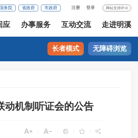
注册
登录
国务院
省政府
市政府
网站支持IPv6
回应
办事服务
互动交流
走进明溪
长者模式
无障碍浏览
联动机制听证会的公告





|
|
|
|