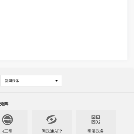
新闻媒体
矩阵


e三明
闽政通APP
明溪政务