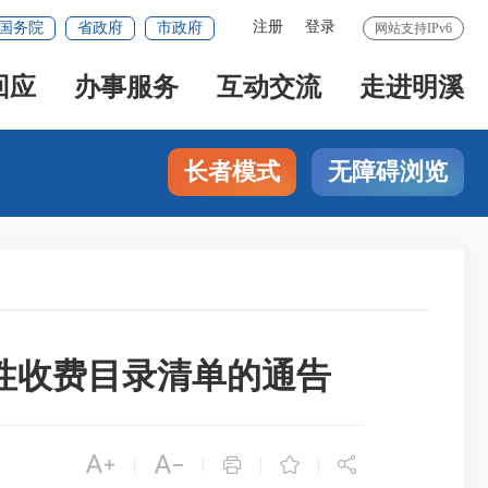
注册
登录
国务院
省政府
市政府
网站支持IPv6
回应
办事服务
互动交流
走进明溪
长者模式
无障碍浏览
性收费目录清单的通告





|
|
|
|