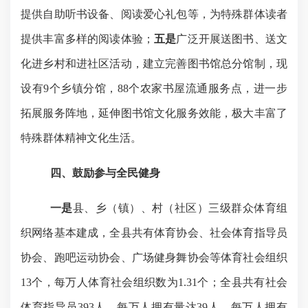
提供自助听书设备、阅读爱心礼包等，为特殊群体读者
提供丰富多样的阅读体验
；
五是
广泛开展送图书、送文
化进乡村和进社区活动，
建立完善图书馆总分馆制，现
设有
9个乡镇分馆，88个农家书屋流通服务点，进一步
拓展服务阵地，延伸图书馆文化服务效能，
极大丰富了
特殊群体
精神文化生活
。
四、鼓励参与全民健身
一是
县、乡（镇）、村
（
社区
）
三级群众体育组
织网络基本建成，全县共有
体育协会、社会体育指导员
协会、
跑吧运动协会、广场健身舞协会等体育社会组织
1
3
个，每万人体育社会组织
数为
1.
3
1个；全
县
共有社会
体育指导员
393
人，每万人拥有量达
39
人，每万人拥有