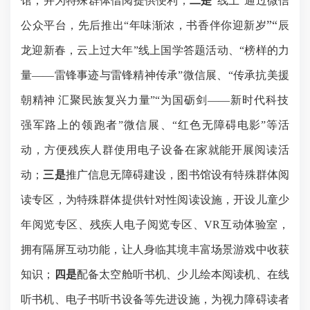
馆
，并为特殊群体借阅提供便利；
二是
“线上”通过微信
”“
公众平台，先后推出“年味渐浓，书香伴你迎新岁
辰
龙迎新春，云上过大年
”线上国学答题活动、“榜样的力
量——雷锋事迹与雷锋精神传承”微信展、
“
传承抗美援
朝精神
汇聚民族复兴力量
”“
为国砺剑
——
新时代科技
强军路上的领跑者
”
微信展
、
“红色无障碍电影”
等活
动，方便残疾人群使用电子设备在家就能开展阅读活
动；
三是
推广信息无障碍建设
，
图书馆设有特殊群体阅
读专区，为特殊群体提供针对性阅读设施，开设儿童少
年阅览专区、残疾人电子阅览专区、
VR互动体验室，
拥有隔屏互动功能，让人身临其境丰富场景游戏中收获
知识
；
四是
配备太空舱听书机、少儿绘本阅读机、在线
听书机、电子书听书设备等先进设施，为视力障碍读者