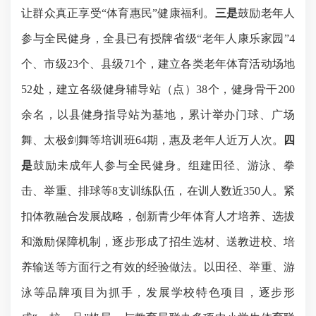
让群众真正享受“体育惠民”健康福利。
三是
鼓励老年人
参与全民健身，
全县已有授牌省级
“老年人康乐家园”4
个、市级2
3
个、县级
7
1
个，建立各类老年体育活动场地
52处，建立各级健身辅导站（点）38个，健身骨干200
余名，以县健身指导站为基地，累计举办门球、广场
舞、太极剑舞等培训班64期，惠及老年
人
近万人次
。
四
是
鼓励未成年人参与全民健身。
组建田径、游泳、拳
击、举重、排球等
8支训练队伍，在训人数近350人。紧
扣体教融合发展战略，创新青少年体育人才培养、选拔
和激励保障机制，逐步形成了招生选材、送教进校、培
养输送等方面行之有效的经验做法。以田径、举重、游
泳等品牌项目为抓手，发展学校特色项目，逐步形