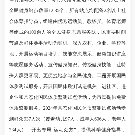
全民健身站点数量
12.35个
，
所有站点均配备
2名以上社
会体育指导员
，
组建由优秀运动员、教练员、体育老师
等组成的
1
00余人的全民健身志愿服务队，
以重要时间
节点及群体赛事活动为契机，
深入
农村、企业、学校
等
地
，开展运动项目培训、技能交流展示、健康知识讲座
等志愿服务活动
，
宣传健身知识、传授健身技能，
让特
殊人群更容易、更便捷地参与全民健身
。
二是
开展国民
体质测试服务，
开展国民体质测试进机关、进社区、进
企业和常态化国民体质监测试点活动
，为市民提供免费
体质监测服务。
2024年常
态化国民体质监测试点活动
受
测群众
937人次（覆盖幼儿97人，成年人606人，老年人
234人），开出专属“运动处方”，提供科学健身指导，