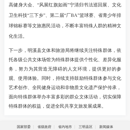
高健身大会
、
“风展红旗如画”宁清归书法巡回展、文化
卫生科技“三下乡”
、
第二
届
“厂BA”篮球赛、省青少年排
球锦标赛等文旅惠民活动，不断丰富特殊人群的精神文
化生活。
下一步，
明溪县文体和旅游局
将继续
关注特殊群体，
依
托各级公共文
体
场馆
为
特殊群体
提供个性化、差异化服
务，努力为其营造无障碍的人文环境，提供
更好的
参
观
、使用
体验
。同时，
持续支持鼓励
特殊群体
参与文化
艺术创作
、全民健身运动
和非物质文化遗产保护传承，
面向
特殊群体
举办丰富多彩的群众文
体
活动，切实保障
特殊群体
的权益，促进
全民
共享文
旅
发展成果。
国家部委
省级政府
省内地市
三明县区
新闻媒体