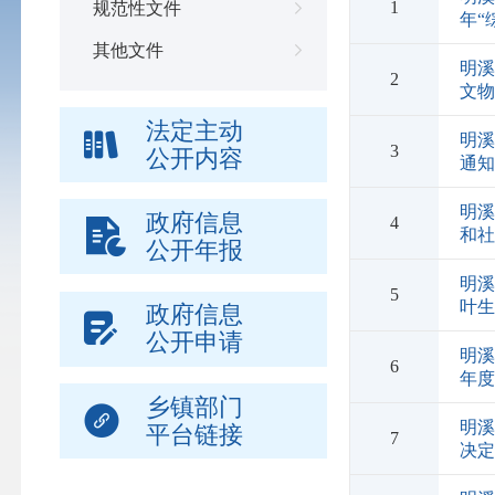
1
规范性文件
年“
其他文件
明
2
文
法定主动
明
3
公开内容
通
明
政府信息
4
和
公开年报
明溪
5
叶
政府信息
公开申请
明溪
6
年
乡镇部门
明
平台链接
7
决