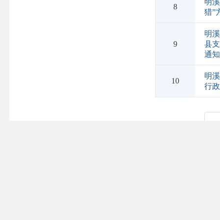
明溪
8
猎”
明
9
县支
通
明
10
行
<<
国家部委
省级政府