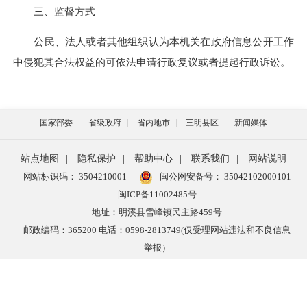
三、监督方式
公民、法人或者其他组织认为本机关在政府信息公开工作
中侵犯其合法权益的可依法申请行政复议或者提起行政诉讼。
国家部委
省级政府
省内地市
三明县区
新闻媒体
站点地图
|
隐私保护
|
帮助中心
|
联系我们
|
网站说明
网站标识码： 3504210001
闽公网安备号：
35042102000101
闽ICP备11002485号
地址：明溪县雪峰镇民主路459号
邮政编码：365200 电话：0598-2813749(仅受理网站违法和不良信息
举报）
中文域名：明溪县人民政府.政务