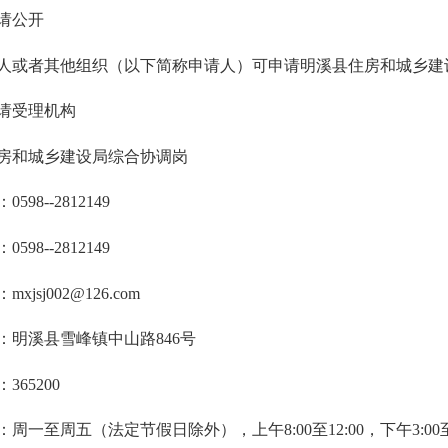
请公开
或者其他组织（以下简称申请人）可申请明溪县
住房和城乡建
请受理机构
房和城乡建设局综合协调岗
98--281
2149
98--281
2149
：
mxjsj002
@126.com
明溪县雪峰镇
中山
路
846
号
65200
至周五（法定节假日除外），上午8:00至12:00，下午3:00至