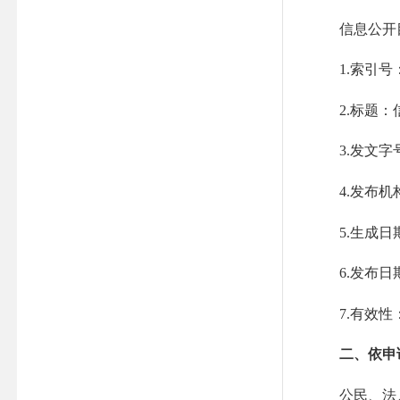
信息公开目录
1.索引号：
2.标题：
3.发文字号
4.发布机
5.生成日期
6.发布日期
7.有效性
二、依申
公民、法人或